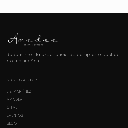
Redefinimos la experiencia de comprar el vestido
de tus sueños.
NAVEGACIÓN
LIZ MARTÍNEZ
AMADEA
CITAS
EVENTOS
BLOG