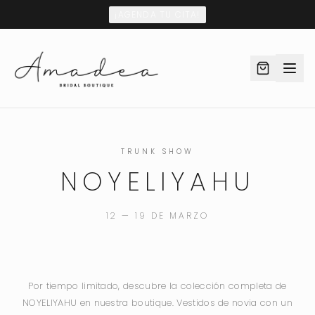
¡AGENDA TU CITA!
TRUNK SHOW
NOYELIYAHU
12 — 19 DE MARZO
Por tiempo limitado, descubre la colección completa de
NOYELIYAHU en nuestra boutique. Vestidos de novia con un