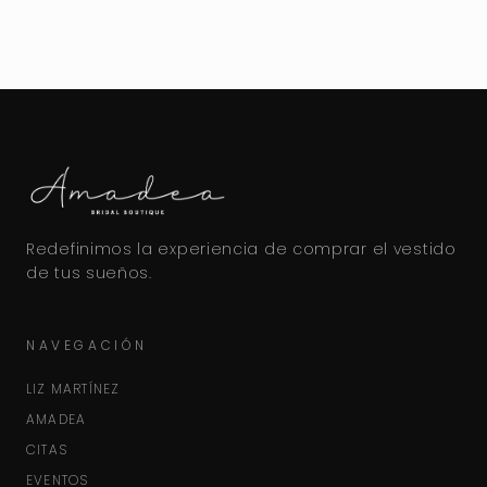
Redefinimos la experiencia de comprar el vestido
de tus sueños.
NAVEGACIÓN
LIZ MARTÍNEZ
AMADEA
CITAS
EVENTOS