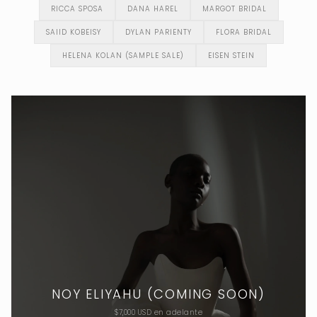
RICCA SPOSA
DANA HAREL
MARGOT BRIDAL
SAIID KOBEISY
DYLAN PARIENTY
FLORA BRIDAL
HELENA KOLAN (SAMPLE SALE)
EISEN STEIN
NOY ELIYAHU (COMING SOON)
$7,000 USD en adelante