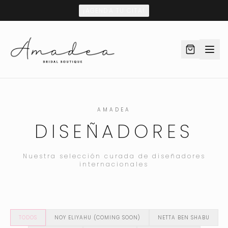
¡AGENDA TU CITA!
AMADEA
DISEÑADORES
Nuestra selección curada de diseñadores
internacionales
TODOS
NOY ELIYAHU (COMING SOON)
NETTA BEN SHABU